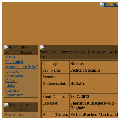
Pilz-
Detailinformationen zu Boletus edulis-Fic
Pilz.de
News
Über mich
Gattung:
Boletus
Warum diese Seite?
deu. Name:
Fichten-Steinpilz
Kontakt
Gästebuch
Synonym:
Galerie
Authorenzitat:
Bull.:Fr.
Links
Sitemap
Impressum
Fund-Datum:
28. 7. 2012
Lokalität:
Staatsforst Bischofswald -
Pilze
Hagholz
suchen
Suchen nach:
Habitat(Gross):
Eichen,Buchen Mischwald