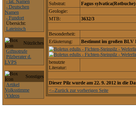
- lat. Namen
Substrat:
Fagus sylvatica(Rotbuche)
- Deutschen
Geologie:
Namen
- Fundort
MTB:
3632/3
Übersicht:
Lateinisch
Besonderheit:
Erläuterung:
Bestimmt im großen BLV P
Nützliches
Giftnotrufe
Pilzberater d.
LVPS
benutzte
Literatur:
Sonstiges
Dieser Pilz wurde am 22. 9. 2012 in die
Artikel
Volksstimme
<--Zurück zur vorherigen Seite
Videos