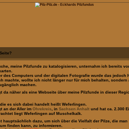
Seite?
uche, meine Pilzfunde zu katalogisieren, unternahm ich bereits vo
karten.
er des Computers und der digitalen Fotografie wurde das jedoch hi
ich machte, wollte ich nicht länger nur für mich behalten, sondern
zugänglich machen.
gt da näher als eine Webseite über meine Pilzfunde in dieser Regi
die es sich dabei handelt heißt Weferlingen.
t an der Aller im
Ohrekreis
, in
Sachsen Anhalt
und hat ca. 2.300 E
achtet liegt Weferlingen auf Muschelkalk.
nt hauptsächlich dazu, um sich über die Vielfalt der Pilze, die ma
um finden kann, zu informieren.