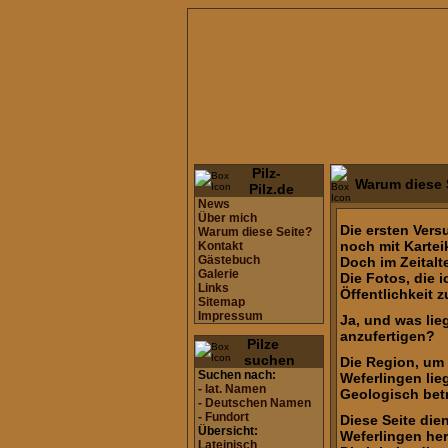
Pilz-
Warum diese 
Pilz.de
News
Über mich
Die ersten Vers
Warum diese Seite?
noch mit Kartei
Kontakt
Gästebuch
Doch im Zeitalt
Galerie
Die Fotos, die 
Links
Öffentlichkeit 
Sitemap
Impressum
Ja, und was lie
anzufertigen?
Pilze
suchen
Die Region, um 
Suchen nach:
Weferlingen lieg
- lat. Namen
Geologisch betr
- Deutschen Namen
- Fundort
Diese Seite die
Übersicht:
Weferlingen her
Lateinisch