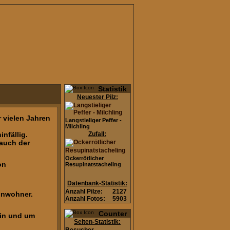
Statistik
Neuester Pilz:
r vielen Jahren
Langstieliger Peffer -
Milchling
nfällig.
Zufall:
 auch der
Ockerrötlicher
on
Resupinatstacheling
Datenbank-Statistik:
Anzahl Pilze:
2127
inwohner.
Anzahl Fotos:
5903
Counter
n in und um
Seiten-Statistik: