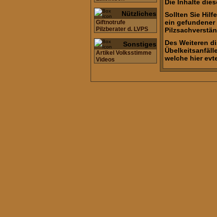
Die Inhalte dies
Nützliches
Sollten Sie Hil
ein gefundener 
Giftnotrufe
Pilzberater d. LVPS
Pilzsachverstän
Des Weiteren di
Sonstiges
Übelkeitsanfäll
Artikel Volksstimme
welche hier evt
Videos