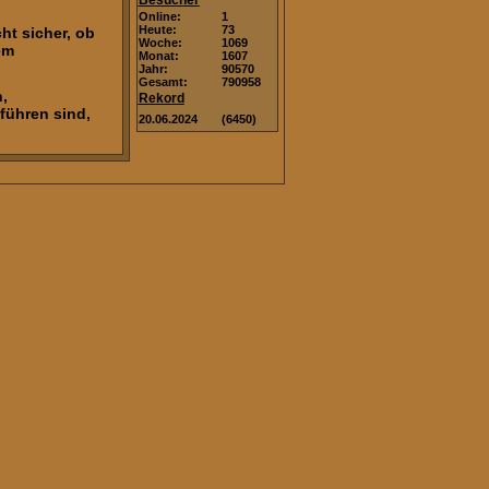
Besucher
Online:
1
Heute:
73
ht sicher, ob
Woche:
1069
em
Monat:
1607
Jahr:
90570
Gesamt:
790958
,
Rekord
führen sind,
20.06.2024
(6450)