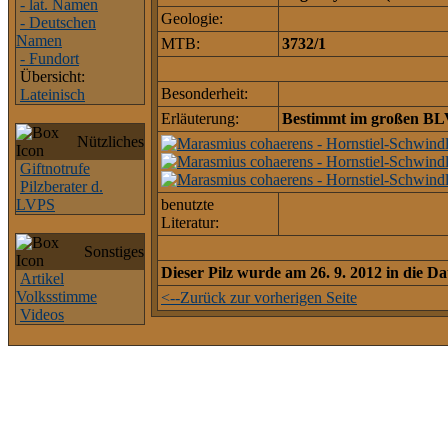
- lat. Namen
Geologie:
- Deutschen
Namen
MTB:
3732/1
- Fundort
Übersicht:
Besonderheit:
Lateinisch
Erläuterung:
Bestimmt im großen BLV
Nützliches
Giftnotrufe
Pilzberater d.
LVPS
benutzte
Literatur:
Sonstiges
Dieser Pilz wurde am 26. 9. 2012 in die
Artikel
Volksstimme
<--Zurück zur vorherigen Seite
Videos