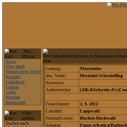
Pilz-
Detailinformationen zu Marasmius cohaer
Pilz.de
News
Über mich
Gattung:
Marasmius
Warum diese Seite?
deu. Name:
Hornstiel-Schwindling
Kontakt
Gästebuch
Synonym:
Galerie
Authorenzitat:
(Alb.&Schwein.:Fr.)Coo
Links
Sitemap
Impressum
Fund-Datum:
2. 9. 2012
Lokalität:
Lappwald
Pilze
suchen
Habitat(Gross):
Buchen-Hochwald
Suchen nach:
Substrat:
Fagus sylvatica(Rotbuch