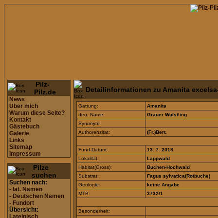
Pilz-
Detailinformationen zu Amanita excelsa
Pilz.de
News
Über mich
Gattung:
Amanita
Warum diese Seite?
deu. Name:
Grauer Wulstling
Kontakt
Synonym:
Gästebuch
Authorenzitat:
(Fr.)Bert.
Galerie
Links
Sitemap
Fund-Datum:
13. 7. 2013
Impressum
Lokalität:
Lappwald
Pilze
Habitat(Gross):
Buchen-Hochwald
suchen
Substrat:
Fagus sylvatica(Rotbuche)
Suchen nach:
Geologie:
keine Angabe
- lat. Namen
MTB:
3732/1
- Deutschen Namen
- Fundort
Übersicht:
Besonderheit:
Lateinisch