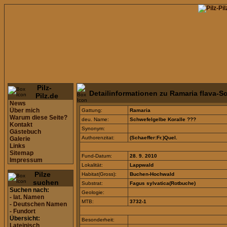
Pilz-
Detailinformationen zu Ramaria flava-S
Pilz.de
News
Über mich
Gattung:
Ramaria
Warum diese Seite?
deu. Name:
Schwefelgelbe Koralle ???
Kontakt
Synonym:
Gästebuch
Authorenzitat:
(Schaeffer:Fr.)Quel.
Galerie
Links
Sitemap
Fund-Datum:
28. 9. 2010
Impressum
Lokalität:
Lappwald
Pilze
Habitat(Gross):
Buchen-Hochwald
suchen
Substrat:
Fagus sylvatica(Rotbuche)
Suchen nach:
Geologie:
- lat. Namen
MTB:
3732-1
- Deutschen Namen
- Fundort
Übersicht:
Besonderheit:
Lateinisch