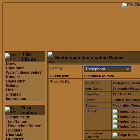
Pilz-
Suche nach lateinischen Namen
Pilz.de
News
Über mich
Gattung:
Warum diese Seite?
Suchbegriff:
Thelephora palmata
Kontakt
Gästebuch
Ergebnis (2):
lat. Name:
Thelephora palma
Galerie
deu. Name:
Stinkender Warze
Links
Sitemap
Fund-Datum:
30. 10. 2010
Impressum
Habitat:
Fichten Hochwald
Substrat:
Picea abies(Geme
Pilze
Bilder(4):
suchen
Suchen nach:
- lat. Namen
- Deutschen Namen
- Fundort
verfuegbare
Übersicht:
Aktionen:
Lateinisch