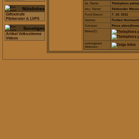
lat. Name:
Thelephora palma
Nützliches
deu. Name:
Stinkender Warze
Giftnotrufe
Fund-Datum:
7. 10. 2011
Pilzberater d. LVPS
Habitat:
Fichten Hochwald
Substrat:
Picea abies(Geme
Sonstiges
Bilder(2):
Artikel Volksstimme
Videos
verfuegbare
Aktionen: